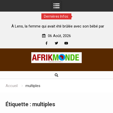
Dernières Infos:
té
À Lens, la femme qui avait été brûlée avec son bébé par
son mari est morte
A
06 Août, 2026
Facebook
Twitter
Youtube
Skip
to
content
Accueil
multiples
Étiquette :
multiples