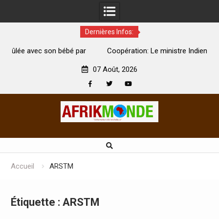
Dernières Infos:
par
Coopération: Le ministre Indien Kirti Vardhan Singh à
N
Abidjan pour la célébration de la Fête de l’indépendance
d
07 Août, 2026
Facebook
Twitter
Youtube
Skip
to
content
Accueil
ARSTM
Étiquette :
ARSTM