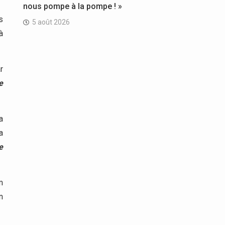
nous pompe à la pompe ! »
s
5 août 2026
à
r
e
a
a
e
m
n