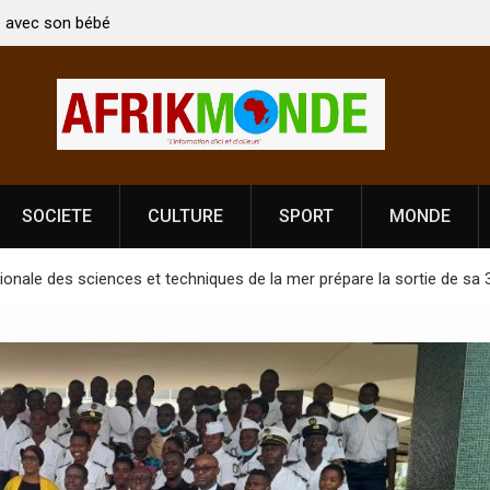
 Vardhan Singh à
Nouvelle licence obligatoire pour les spectacles
e de
Côte d’Ivoire, l’opérateur culturel Soldat Jahbo
prononce
SOCIETE
CULTURE
SPORT
MONDE
gionale des sciences et techniques de la mer prépare la sortie de sa 