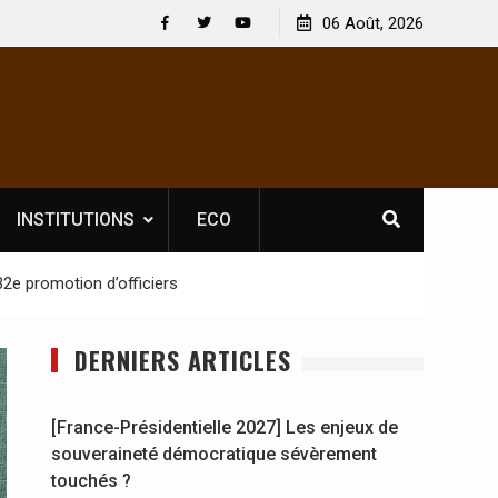
 : En
[France-Présidentielle 2027] Les enjeux de
06 Août, 2026
y se
souveraineté démocratique sévèrement touchés ?
Facebook
Twitter
Youtube
INSTITUTIONS
ECO
32e promotion d’officiers
DERNIERS ARTICLES
[France-Présidentielle 2027] Les enjeux de
souveraineté démocratique sévèrement
touchés ?