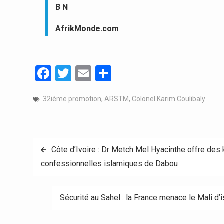
B N
AfrikMonde.com
Facebook
Twitter
Email
Partager
32ième promotion
,
ARSTM
,
Colonel Karim Coulibaly
Navigation
Côte d’Ivoire : Dr Metch Mel Hyacinthe offre des
confessionnelles islamiques de Dabou
de
l’article
Sécurité au Sahel : la France menace le Mali d’