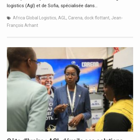
logistics (Agl) et de Sofia, spécialisée dans…
Africa Global Logistics
,
AGL
,
Carena
,
dock flottant
,
Jean-
François Arhant