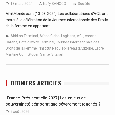
13 mars 2024
Nafy SANOGO
Société
AfrikMonde.com (13-03-2024) Les collaboratrices d’AGL ont
marqué la célébration de la Journée internationale des Droits
de la femme en apportant…
Abidjan Terminal
,
Africa Global Logistics
,
AGL
,
cancer
,
Carena
,
Côte d'ivoire Terminal
,
Journée Internationale des
Droits de la Femme
,
l’Institut Raoul Follereau d’Adzopé
,
Lèpre
,
Martine Coffi-Studer
,
Santé
,
Sitarail
DERNIERS ARTICLES
[France-Présidentielle 2027] Les enjeux de
souveraineté démocratique sévèrement touchés ?
5 août 2026