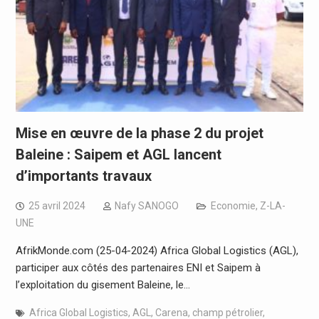
Mise en œuvre de la phase 2 du projet
Baleine : Saipem et AGL lancent
d’importants travaux
25 avril 2024
Nafy SANOGO
Economie
,
Z-LA-
UNE
AfrikMonde.com (25-04-2024) Africa Global Logistics (AGL),
participer aux côtés des partenaires ENI et Saipem à
l’exploitation du gisement Baleine, le…
Africa Global Logistics
,
AGL
,
Carena
,
champ pétrolier
,