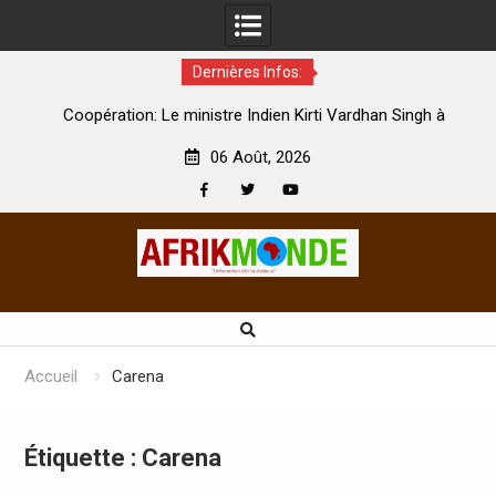
Dernières Infos:
par
Coopération: Le ministre Indien Kirti Vardhan Singh à
N
Abidjan pour la célébration de la Fête de l’indépendance
d
06 Août, 2026
Facebook
Twitter
Youtube
Skip
to
content
Accueil
Carena
Étiquette :
Carena