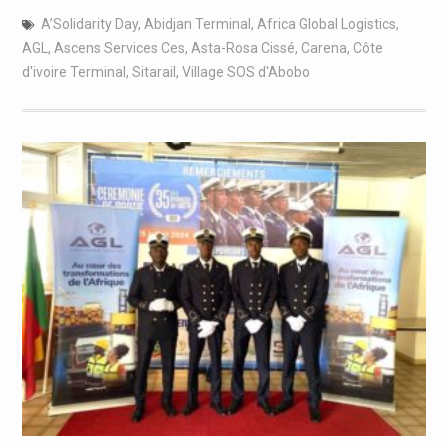
A’Solidarity Day
,
Abidjan Terminal
,
Africa Global Logistics
,
AGL
,
Ascens Services Ces
,
Asta-Rosa Cissé
,
Carena
,
Côte
d'ivoire Terminal
,
Sitarail
,
Village SOS d'Abobo