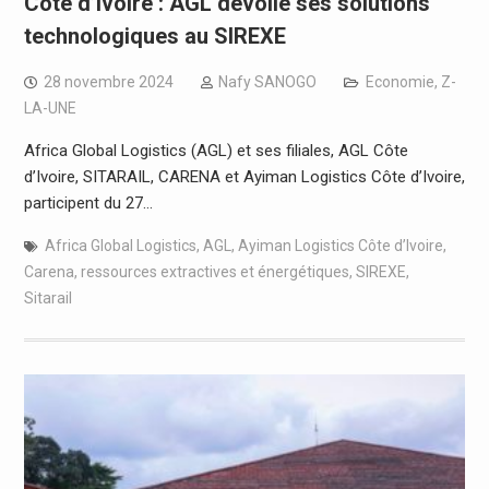
Côte d’Ivoire : AGL dévoile ses solutions
technologiques au SIREXE
28 novembre 2024
Nafy SANOGO
Economie
,
Z-
LA-UNE
Africa Global Logistics (AGL) et ses filiales, AGL Côte
d’Ivoire, SITARAIL, CARENA et Ayiman Logistics Côte d’Ivoire,
participent du 27…
Africa Global Logistics
,
AGL
,
Ayiman Logistics Côte d’Ivoire
,
Carena
,
ressources extractives et énergétiques
,
SIREXE
,
Sitarail