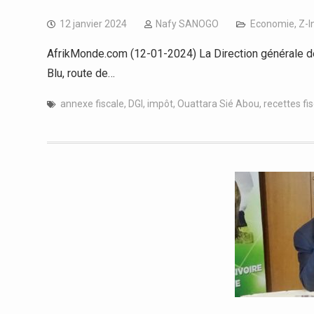
12 janvier 2024
Nafy SANOGO
Economie
,
Z-I
AfrikMonde.com (12-01-2024) La Direction générale de
Blu, route de…
annexe fiscale
,
DGI
,
impôt
,
Ouattara Sié Abou
,
recettes fi