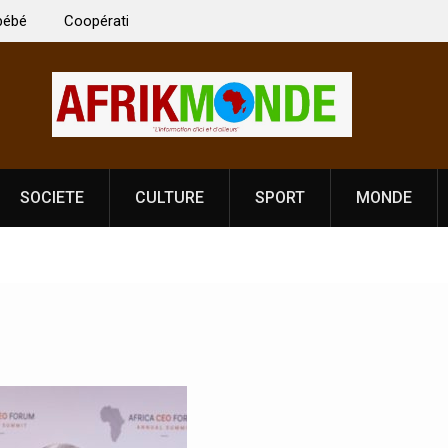
 Vardhan Singh à
Nouvelle licence obligatoire pour les spectacles
e de
Côte d’Ivoire, l’opérateur culturel Soldat Jahbo
prononce
SOCIETE
CULTURE
SPORT
MONDE