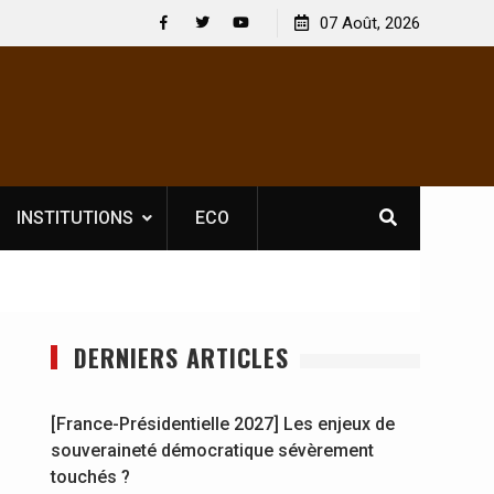
 : En
[France-Présidentielle 2027] Les enjeux de
07 Août, 2026
y se
souveraineté démocratique sévèrement touchés ?
Facebook
Twitter
Youtube
INSTITUTIONS
ECO
DERNIERS ARTICLES
[France-Présidentielle 2027] Les enjeux de
souveraineté démocratique sévèrement
touchés ?