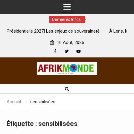
Dernières Infos:
njeux de souveraineté
À Lens, la femme qui avait été brûlée avec
touchés ?
son mari est morte
10 Août, 2026
Facebook
Twitter
Youtube
Skip
to
content
Accueil
sensibilisées
Étiquette :
sensibilisées