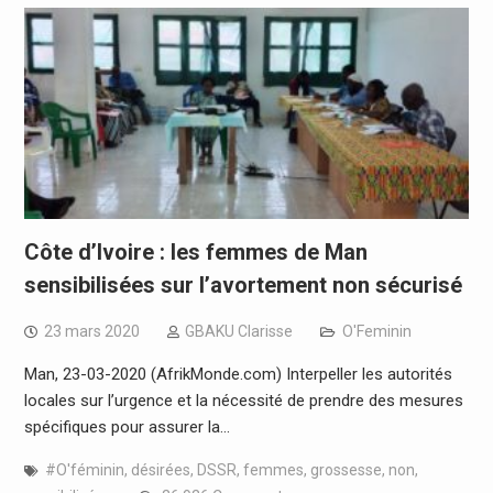
Côte d’Ivoire : les femmes de Man
sensibilisées sur l’avortement non sécurisé
23 mars 2020
GBAKU Clarisse
O'Feminin
Man, 23-03-2020 (AfrikMonde.com) Interpeller les autorités
locales sur l’urgence et la nécessité de prendre des mesures
spécifiques pour assurer la…
#O'féminin
,
désirées
,
DSSR
,
femmes
,
grossesse
,
non
,