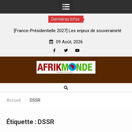
Dernières Infos:
nce-Présidentielle 2027] Les enjeux de souveraineté
À Lens, la f
démocratique sévèrement touchés ?
09 Août, 2026
Facebook
Twitter
Youtube
Skip
to
content
Accueil
DSSR
Étiquette :
DSSR