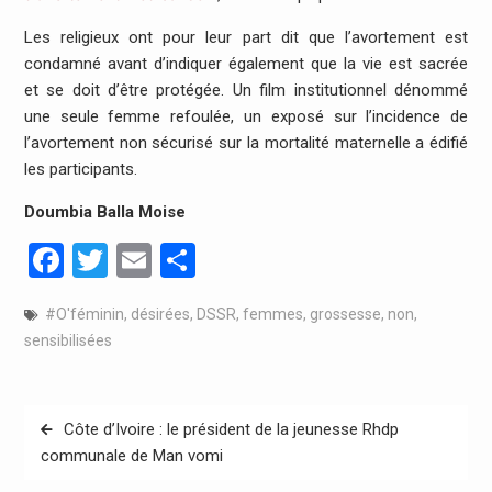
Les religieux ont pour leur part dit que l’avortement est
condamné avant d’indiquer également que la vie est sacrée
et se doit d’être protégée. Un film institutionnel dénommé
une seule femme refoulée, un exposé sur l’incidence de
l’avortement non sécurisé sur la mortalité maternelle a édifié
les participants.
Doumbia
Balla
Moise
Facebook
Twitter
Email
Partager
#O'féminin
,
désirées
,
DSSR
,
femmes
,
grossesse
,
non
,
sensibilisées
Navigation
Côte d’Ivoire : le président de la jeunesse Rhdp
de
communale de Man vomi
l’article