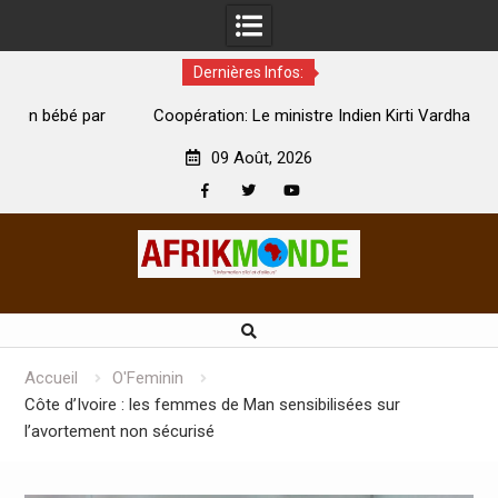
Dernières Infos:
par
Coopération: Le ministre Indien Kirti Vardhan Singh à
N
Abidjan pour la célébration de la Fête de l’indépendance
d
09 Août, 2026
Facebook
Twitter
Youtube
Skip
to
content
Accueil
O'Feminin
Côte d’Ivoire : les femmes de Man sensibilisées sur
l’avortement non sécurisé