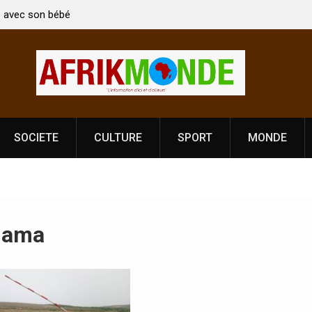
en Kirti Vardhan Singh à
Nouvelle licence obligatoire pour les sp
e la Fête de
Côte d’Ivoire, l’opérateur culturel Sold
prononce
SOCIETE
CULTURE
SPORT
MONDE
dama