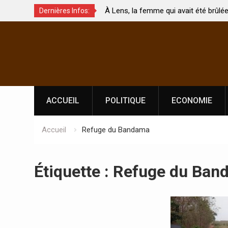
qui avait été brûlée avec son bébé
Coopération: Le ministre Indi
Dernières Infos:
morte
Abidjan pour la célébration d
Skip
l’indépendance
to
content
ACCUEIL
POLITIQUE
ECONOMIE
Accueil
Refuge du Bandama
Étiquette :
Refuge du Ban