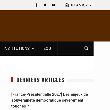
ectacles : En
[France-Présidentielle 2027] Les enjeux de
07 Août, 2026
at Jahboy se
souveraineté démocratique sévèrement touchés 
Facebook
Twitter
Youtube
INSTITUTIONS
ECO
DERNIERS ARTICLES
[France-Présidentielle 2027] Les enjeux de
souveraineté démocratique sévèrement
touchés ?