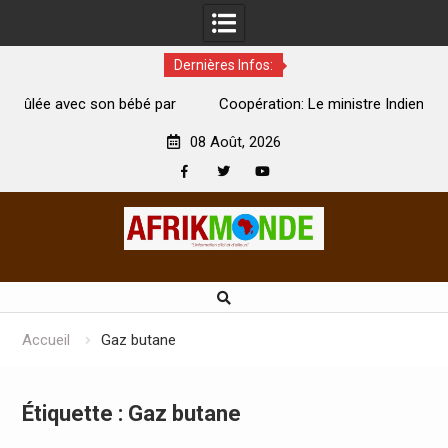
Dernières Infos:
par
Coopération: Le ministre Indien Kirti Vardhan Singh à
N
Abidjan pour la célébration de la Fête de l’indépendance
d
08 Août, 2026
Facebook
Twitter
Youtube
Skip
to
content
Accueil
Gaz butane
Étiquette :
Gaz butane