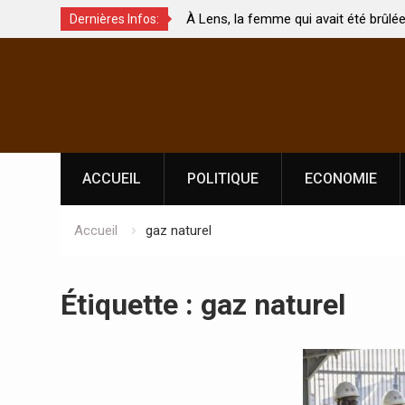
ux de
À Lens, la femme qui avait été brûlée avec son
Dernières Infos:
nt touchés ?
par son mari est morte
Skip
to
content
ACCUEIL
POLITIQUE
ECONOMIE
Accueil
gaz naturel
Étiquette :
gaz naturel