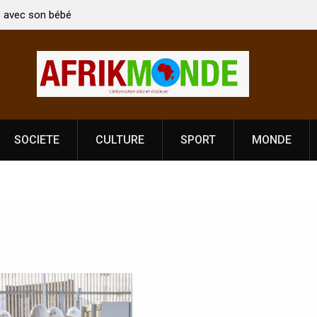
 bébé
Coopération: Le ministre Indien Kirti Vardhan Singh à
Abidjan pour la célébration de la Fête de
l’indépendance
SOCIETE
CULTURE
SPORT
MONDE