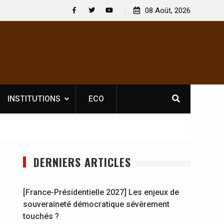
Nouvelle licence obligatoire pour les spectacles : En
08 Août, 2026
[France-Pr
Côte d’Ivoire, l’opérateur culturel Soldat Jahboy se
souverain
Facebook
Twitter
Youtube
prononce
INSTITUTIONS
ECO
DERNIERS ARTICLES
[France-Présidentielle 2027] Les enjeux de
souveraineté démocratique sévèrement
touchés ?