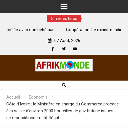
Dernières Infos:
é par
Coopération: Le ministre Indien Kirti Vardhan Singh à
Abidjan pour la célébration de la Fête de l’indépendance
07 Août, 2026
Facebook
Twitter
Youtube
Skip
to
content
Accueil
Economie
Côte d’Ivoire : le Ministère en charge du Commerce procède
à la saisie d’environ 2000 bouteilles de gaz butane issues
de reconditionnement illégal