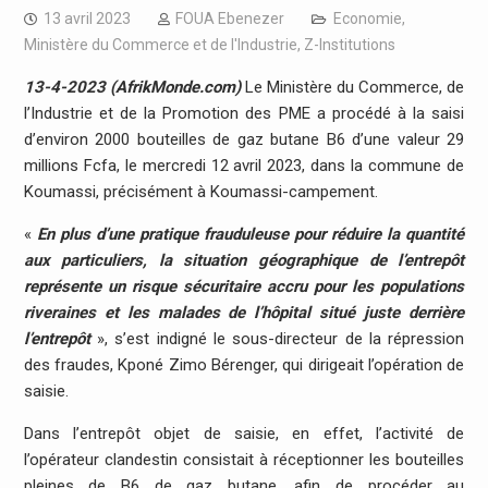
13 avril 2023
FOUA Ebenezer
Economie
,
Ministère du Commerce et de l'Industrie
,
Z-Institutions
13-4-2023 (AfrikMonde.com)
Le Ministère du Commerce, de
l’Industrie et de la Promotion des PME a procédé à la saisi
d’environ 2000 bouteilles de gaz butane B6 d’une valeur 29
millions Fcfa, le mercredi 12 avril 2023, dans la commune de
Koumassi, précisément à Koumassi-campement.
«
En plus d’une pratique frauduleuse pour réduire la quantité
aux particuliers, la situation géographique de l’entrepôt
représente un risque sécuritaire accru pour les populations
riveraines et les malades de l’hôpital situé juste derrière
l’entrepôt
», s’est indigné le sous-directeur de la répression
des fraudes, Kponé Zimo Bérenger, qui dirigeait l’opération de
saisie.
Dans l’entrepôt objet de saisie, en effet, l’activité de
l’opérateur clandestin consistait à réceptionner les bouteilles
pleines de B6 de gaz butane, afin de procéder au