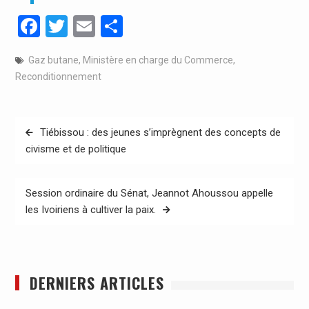
Facebook
Twitter
Email
Partager
Gaz butane
,
Ministère en charge du Commerce
,
Reconditionnement
Navigation
Tiébissou : des jeunes s’imprègnent des concepts de
de
civisme et de politique
l’article
Session ordinaire du Sénat, Jeannot Ahoussou appelle
les Ivoiriens à cultiver la paix.
DERNIERS ARTICLES