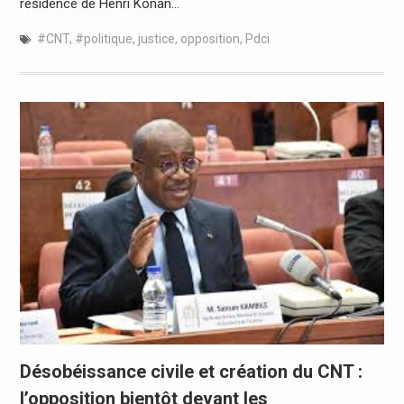
résidence de Henri Konan…
#CNT
,
#politique
,
justice
,
opposition
,
Pdci
Désobéissance civile et création du CNT :
l’opposition bientôt devant les