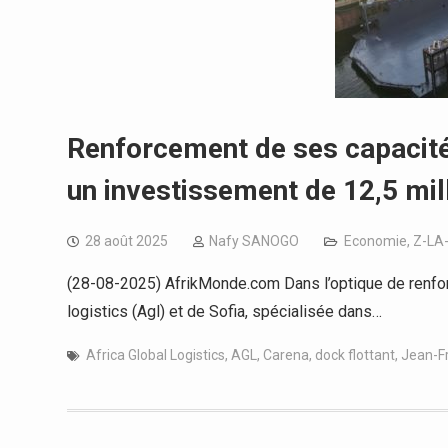
Renforcement de ses capacités
un investissement de 12,5 mil
28 août 2025
Nafy SANOGO
Economie
,
Z-LA
(28-08-2025) AfrikMonde.com Dans l’optique de renforce
logistics (Agl) et de Sofia, spécialisée dans…
Africa Global Logistics
,
AGL
,
Carena
,
dock flottant
,
Jean-F