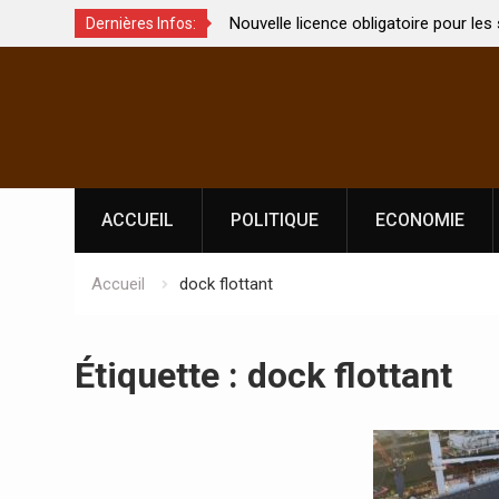
ndien Kirti Vardhan Singh à
Nouvelle licence obligatoire pour les
Dernières Infos:
 de la Fête de
Côte d’Ivoire, l’opérateur culturel So
Skip
prononce
to
content
ACCUEIL
POLITIQUE
ECONOMIE
Accueil
dock flottant
Étiquette :
dock flottant