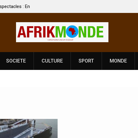
 spectacles : En
[France-Présidentielle 2027] Les enjeux de
ldat Jahboy se
souveraineté démocratique sévèrement touch
SOCIETE
CULTURE
SPORT
MONDE