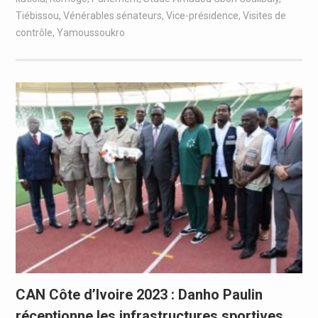
Tiébissou
,
Vénérables sénateurs
,
Vice-présidence
,
Visites de
contrôle
,
Yamoussoukro
CAN Côte d’Ivoire 2023 : Danho Paulin
réceptionne les infrastructures sportives