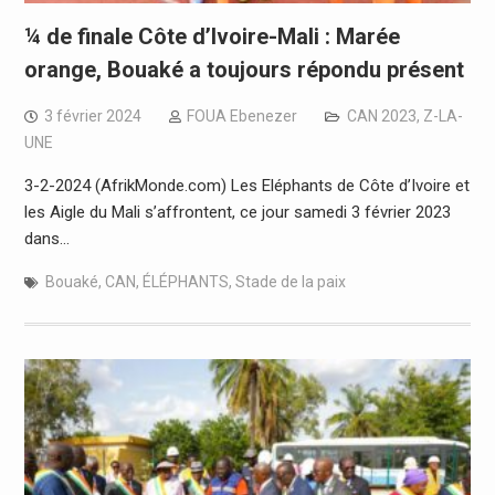
¼ de finale Côte d’Ivoire-Mali : Marée
orange, Bouaké a toujours répondu présent
3 février 2024
FOUA Ebenezer
CAN 2023
,
Z-LA-
UNE
3-2-2024 (AfrikMonde.com) Les Eléphants de Côte d’Ivoire et
les Aigle du Mali s’affrontent, ce jour samedi 3 février 2023
dans…
Bouaké
,
CAN
,
ÉLÉPHANTS
,
Stade de la paix