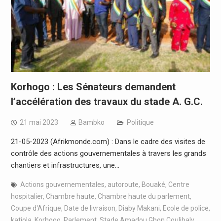
Korhogo : Les Sénateurs demandent
l’accélération des travaux du stade A. G.C.
21 mai 2023
Bambko
Politique
21-05-2023 (Afrikmonde.com) : Dans le cadre des visites de
contrôle des actions gouvernementales à travers les grands
chantiers et infrastructures, une…
Actions gouvernementales
,
autoroute
,
Bouaké
,
Centre
hospitalier
,
Chambre haute
,
Chambre haute du parlement
,
Coupe d'Afrique
,
Date de livraison
,
Diaby Makani
,
Ecole de police
,
katiola
,
Korhogo
,
Parlement
,
Stade Amadou Gbon Coulibaly
,