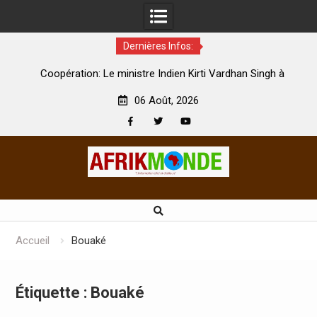
Dernières Infos:
par
Coopération: Le ministre Indien Kirti Vardhan Singh à
N
Abidjan pour la célébration de la Fête de l’indépendance
d
06 Août, 2026
Facebook
Twitter
Youtube
Skip
to
content
Accueil
Bouaké
Étiquette :
Bouaké