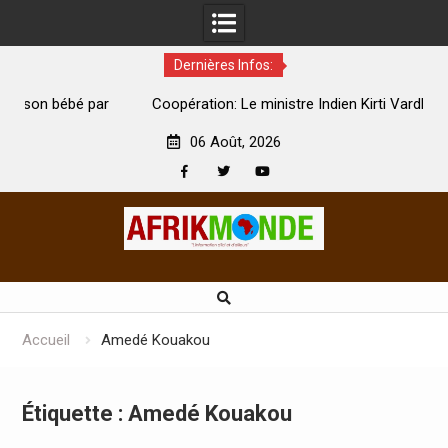
Dernières Infos:
par
Coopération: Le ministre Indien Kirti Vardhan Singh à
N
Abidjan pour la célébration de la Fête de l’indépendance
d
06 Août, 2026
Facebook
Twitter
Youtube
Skip
to
content
Accueil
Amedé Kouakou
Étiquette :
Amedé Kouakou