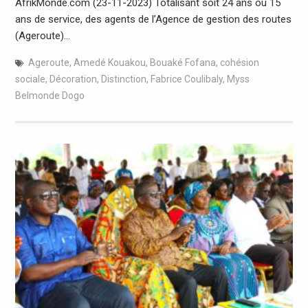
AfrikMonde.com (23-11-2023) Totalisant soit 24 ans ou 15
ans de service, des agents de l’Agence de gestion des routes
(Ageroute)…
Ageroute
,
Amedé Kouakou
,
Bouaké Fofana
,
cohésion
sociale
,
Décoration
,
Distinction
,
Fabrice Coulibaly
,
Myss
Belmonde Dogo