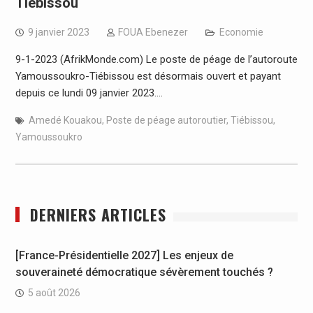
Tiébissou
9 janvier 2023
FOUA Ebenezer
Economie
9-1-2023 (AfrikMonde.com) Le poste de péage de l’autoroute
Yamoussoukro-Tiébissou est désormais ouvert et payant
depuis ce lundi 09 janvier 2023.…
Amedé Kouakou
,
Poste de péage autoroutier
,
Tiébissou
,
Yamoussoukro
DERNIERS ARTICLES
[France-Présidentielle 2027] Les enjeux de
souveraineté démocratique sévèrement touchés ?
5 août 2026