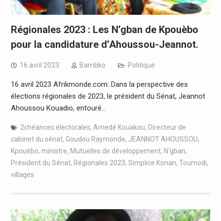
Régionales 2023 : Les N’gban de Kpouèbo
pour la candidature d’Ahoussou-Jeannot.
16 avril 2023
Bambko
Politique
16 avril 2023 Afrikmonde.com: Dans la perspective des
élections régionales de 2023, le président du Sénat, Jeannot
Ahoussou Kouadio, entouré…
2chéances électorales
,
Amedé Kouakou
,
Directeur de
cabinet du sénat
,
Goudou Raymonde
,
JEANNOT AHOUSSOU
,
Kpouèbo
,
ministre
,
Mutuelles de développement
,
N'gban
,
Président du Sénat
,
Régionales 2023
,
Simplice Konan
,
Toumodi
,
villages