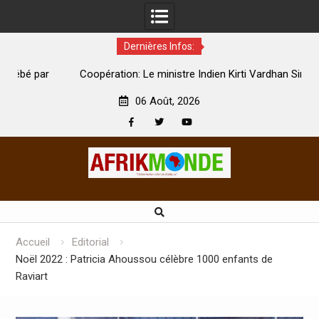
Dernières Infos:
par
Coopération: Le ministre Indien Kirti Vardhan Singh à
N
Abidjan pour la célébration de la Fête de l’indépendance
d
06 Août, 2026
Facebook
Twitter
Youtube
Skip
to
content
Accueil
Editorial
Noël 2022 : Patricia Ahoussou célèbre 1000 enfants de
Raviart