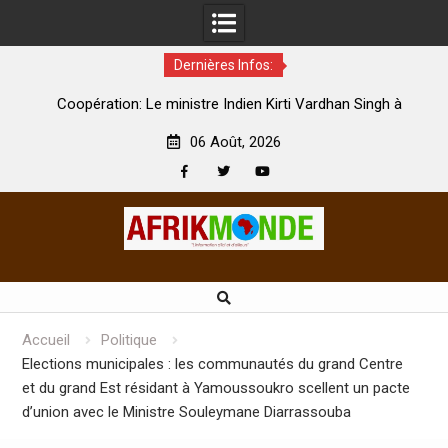
Dernières Infos:
par
Coopération: Le ministre Indien Kirti Vardhan Singh à
N
Abidjan pour la célébration de la Fête de l’indépendance
d
06 Août, 2026
Facebook
Twitter
Youtube
Skip
to
content
Accueil
Politique
Elections municipales : les communautés du grand Centre
et du grand Est résidant à Yamoussoukro scellent un pacte
d’union avec le Ministre Souleymane Diarrassouba