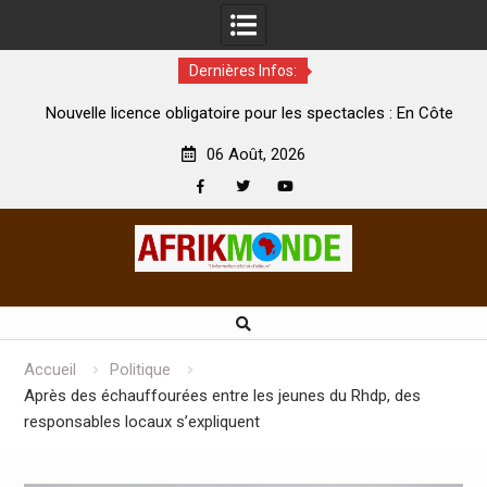
Dernières Infos:
à
Nouvelle licence obligatoire pour les spectacles : En Côte
e
d’Ivoire, l’opérateur culturel Soldat Jahboy se prononce
06 Août, 2026
Facebook
Twitter
Youtube
Skip
to
content
Accueil
Politique
Après des échauffourées entre les jeunes du Rhdp, des
responsables locaux s’expliquent