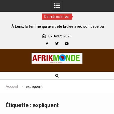
Dernières Infos:
Lens, la femme qui avait été brûlée avec son bébé par
Coopérat
son mari est morte
Abidjan pou
07 Août, 2026
Facebook
Twitter
Youtube
Skip
to
content
Accueil
expliquent
Étiquette :
expliquent