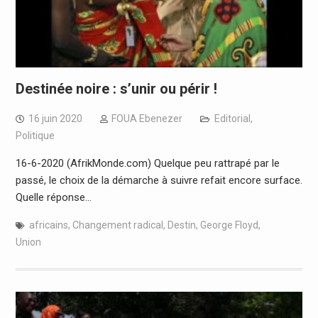
Destinée noire : s’unir ou périr !
16 juin 2020
FOUA Ebenezer
Editorial
,
Politique
16-6-2020 (AfrikMonde.com) Quelque peu rattrapé par le
passé, le choix de la démarche à suivre refait encore surface.
Quelle réponse…
africains
,
Changement radical
,
Destin
,
George Floyd
,
Union