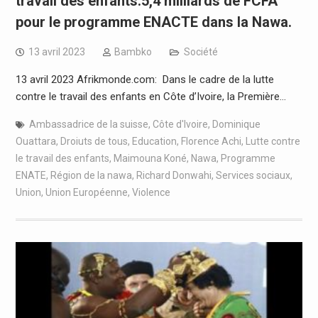
travail des enfants:5,4 milliards de FCFA
pour le programme ENACTE dans la Nawa.
13 avril 2023
Bambko
Société
13 avril 2023 Afrikmonde.com: Dans le cadre de la lutte
contre le travail des enfants en Côte d’Ivoire, la Première…
Ambassadrice de la suisse
,
Côte d'Ivoire
,
Dominique
Ouattara
,
Droiuts de tous
,
Education
,
Florence Achi
,
Lutte contre
le travail des enfants
,
Maimouna Koné
,
Nawa
,
Programme
ENATE
,
Région de la nawa
,
Richard Donwahi
,
Services sociaux
,
Union
,
Union Européenne
,
Violence