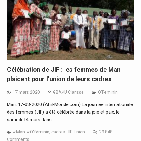
Célébration de JIF : les femmes de Man
plaident pour l’union de leurs cadres
17 mars 2020
GBAKU Clarisse
O'Feminin
Man, 17-03-2020 (AfrikMonde.com) La journée internationale
des femmes (JIF) a été célébrée dans la joie et paix, le
samedi 14 mars dans…
#Man
,
#O'féminin
,
cadres
,
JIF
,
Union
29 848
Comments