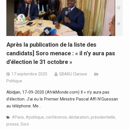
Après la publication de la liste des
candidats] Soro menace : « il n’y aura pas
d’élection le 31 octobre »
17 septembre 2020
GBAKU Clarisse
Politique
Abidjan, 17-09-2020 (AfrikMonde.com) Il « n’y aura pas
d’élection. J’ai eu le Premier Ministre Pascal Affi N’Guessan
au téléphone. Me…
#Paris
,
#politique
,
conférence
,
déclaration
,
présidentielle
,
presse
,
Soro