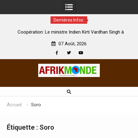
Dernières Infos:
par
Coopération: Le ministre Indien Kirti Vardhan Singh à
N
Abidjan pour la célébration de la Fête de l’indépendance
d
07 Août, 2026
Facebook
Twitter
Youtube
Skip
to
content
Accueil
Soro
Étiquette :
Soro