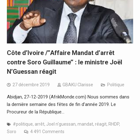
Côte d’Ivoire /’’Affaire Mandat d’arrêt
contre Soro Guillaume’’ : le ministre Joël
N’Guessan réagit
27 décembre 2019
GBAKU Clarisse
Politique
Abidjan, 27-12-2019 (AfrikMonde.com) Nous sommes dans
la dernière semaine des fêtes de fin d’année 2019. Le
Procureur de la République…
#politique
,
arrêt
,
Joel n'guessan
,
mandat
,
réagit
,
RHDP
,
Soro
4 491 Comments