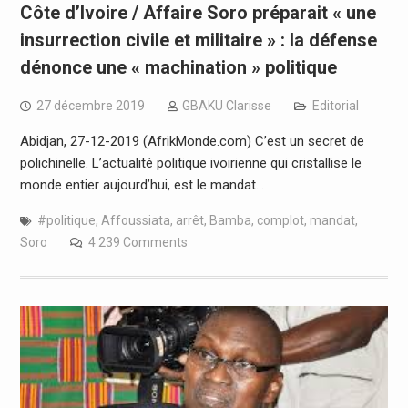
Côte d’Ivoire / Affaire Soro préparait « une
insurrection civile et militaire » : la défense
dénonce une « machination » politique
27 décembre 2019
GBAKU Clarisse
Editorial
Abidjan, 27-12-2019 (AfrikMonde.com) C’est un secret de
polichinelle. L’actualité politique ivoirienne qui cristallise le
monde entier aujourd’hui, est le mandat…
#politique
,
Affoussiata
,
arrêt
,
Bamba
,
complot
,
mandat
,
Soro
4 239 Comments