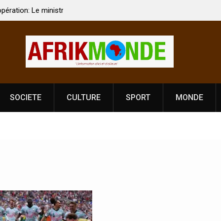
 Vardhan Singh à
Nouvelle licence obligatoire pour les spectacles
e de
Côte d’Ivoire, l’opérateur culturel Soldat Jahbo
prononce
SOCIETE
CULTURE
SPORT
MONDE