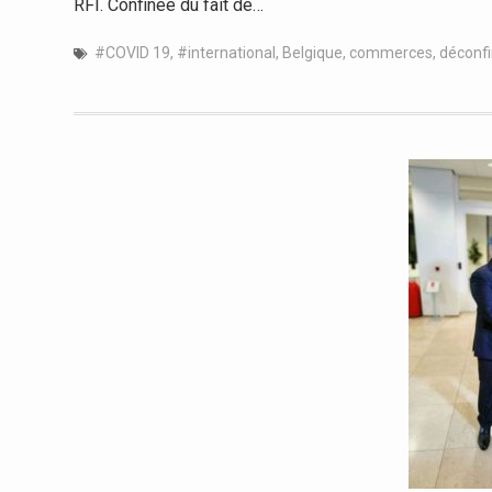
RFI. Confinée du fait de…
#COVID 19
,
#international
,
Belgique
,
commerces
,
déconf