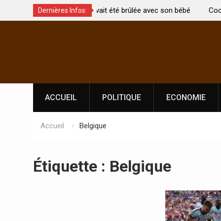
t été brûlée avec son bébé
Coopération: Le ministre Indien Kirti
Dernières Infos:
Abidjan pour la célébration de la Fêt
Skip
l’indépendance
to
content
ACCUEIL
POLITIQUE
ECONOMIE
Accueil
Belgique
Étiquette :
Belgique