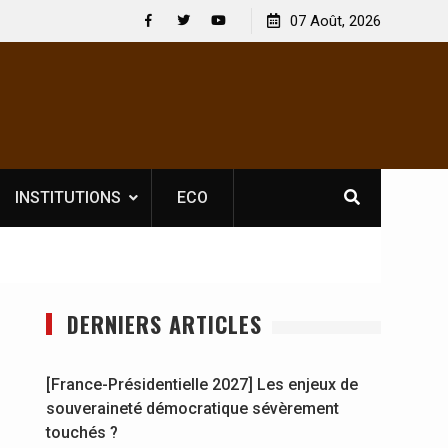
 : En
[France-Présidentielle 2027] Les enjeux de
07 Août, 2026
y se
souveraineté démocratique sévèrement touchés ?
Facebook
Twitter
Youtube
INSTITUTIONS
ECO
DERNIERS ARTICLES
[France-Présidentielle 2027] Les enjeux de
souveraineté démocratique sévèrement
touchés ?