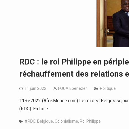
RDC : le roi Philippe en péripl
réchauffement des relations e
11 juin 2022
FOUA Ebenezer
Politique
11-6-2022 (AfrikMonde.com) Le roi des Belges séjour
(RDC). En toile…
#RDC
,
Belgique
,
Colonialisme
,
Roi Philippe