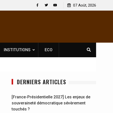
icence obligatoire pour les spectacles : En
07 Août, 2026
[France-Présidentiel
ire, l’opérateur culturel Soldat Jahboy se
souveraineté démoc
Facebook
Twitter
Youtube
INSTITUTIONS
ECO
DERNIERS ARTICLES
[France-Présidentielle 2027] Les enjeux de
souveraineté démocratique sévèrement
touchés ?