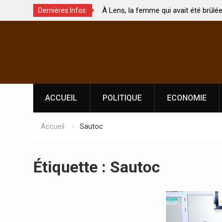
À Lens, la femme qui avait été brûlée avec son bébé
Dernières Infos:
s ?
par son mari est morte
Skip
to
content
ACCUEIL
POLITIQUE
ECONOMIE
Accueil
Sautoc
Étiquette :
Sautoc