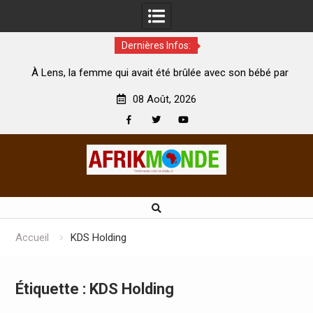
Dernières Infos:
emme qui avait été brûlée avec son bébé par
Coopération: Le mi
son mari est morte
Abidjan pour la céléb
08 Août, 2026
Facebook
Twitter
Youtube
Skip
to
content
Accueil
KDS Holding
Étiquette :
KDS Holding