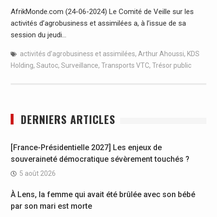
AfrikMonde.com (24-06-2024) Le Comité de Veille sur les
activités d’agrobusiness et assimilées a, à l’issue de sa
session du jeudi…
activités d’agrobusiness et assimilées
,
Arthur Ahoussi
,
KDS
Holding
,
Sautoc
,
Surveillance
,
Transports VTC
,
Trésor public
DERNIERS ARTICLES
[France-Présidentielle 2027] Les enjeux de
souveraineté démocratique sévèrement touchés ?
5 août 2026
À Lens, la femme qui avait été brûlée avec son bébé
par son mari est morte