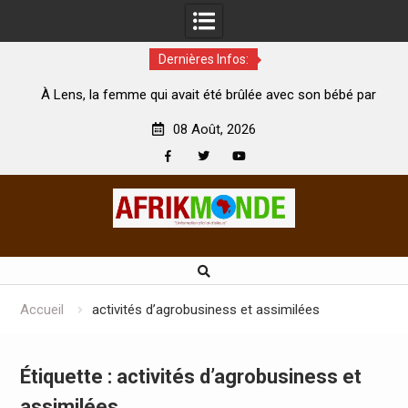
Dernières Infos:
me qui avait été brûlée avec son bébé par
Coopération: Le minis
son mari est morte
Abidjan pour la célébrat
08 Août, 2026
Facebook
Twitter
Youtube
Skip
to
content
Accueil
activités d’agrobusiness et assimilées
Étiquette :
activités d’agrobusiness et
assimilées