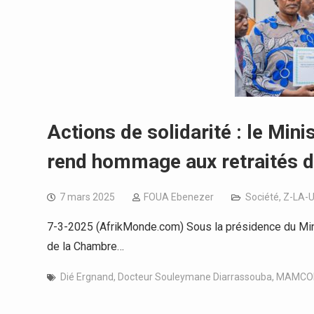
Actions de solidarité : le Min
rend hommage aux retraités d
7 mars 2025
FOUA Ebenezer
Société
,
Z-LA-
7-3-2025 (AfrikMonde.com) Sous la présidence du Mini
de la Chambre…
Dié Ergnand
,
Docteur Souleymane Diarrassouba
,
MAMC