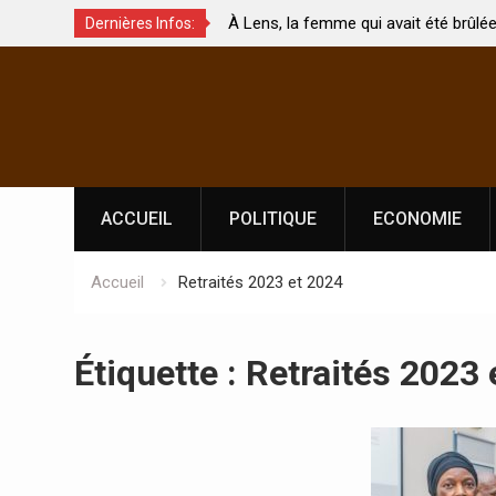
À Lens, la femme qui avait été brûlée avec son bébé
Dernières Infos:
s ?
par son mari est morte
Skip
to
content
ACCUEIL
POLITIQUE
ECONOMIE
Accueil
Retraités 2023 et 2024
Étiquette :
Retraités 2023 