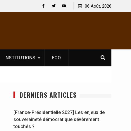
icence obligatoire pour les spectacles : En
06 Août, 2026
[France-Présidentiel
ire, l’opérateur culturel Soldat Jahboy se
souveraineté démoc
Facebook
Twitter
Youtube
INSTITUTIONS
ECO
DERNIERS ARTICLES
[France-Présidentielle 2027] Les enjeux de
souveraineté démocratique sévèrement
touchés ?