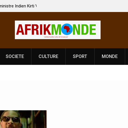
i Vardhan Singh à
Nouvelle licence obligatoire pour les spectacles
e de
Côte d’Ivoire, l’opérateur culturel Soldat Jahbo
prononce
SOCIETE
CULTURE
SPORT
MONDE