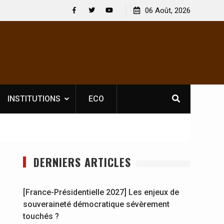
 : En
[France-Présidentielle 2027] Les enjeux de
06 Août, 2026
y se
souveraineté démocratique sévèrement touchés ?
Facebook
Twitter
Youtube
INSTITUTIONS
ECO
DERNIERS ARTICLES
[France-Présidentielle 2027] Les enjeux de
souveraineté démocratique sévèrement
touchés ?