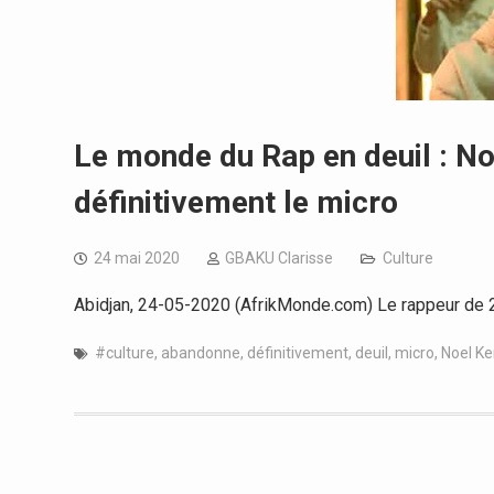
Le monde du Rap en deuil : N
définitivement le micro
24 mai 2020
GBAKU Clarisse
Culture
Abidjan, 24-05-2020 (AfrikMonde.com) Le rappeur de 23 
#culture
,
abandonne
,
définitivement
,
deuil
,
micro
,
Noel K