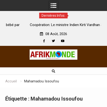
Dernières Infos:
par
Coopération: Le ministre Indien Kirti Vardhan Singh à
N
Abidjan pour la célébration de la Fête de l’indépendance
d
08 Août, 2026
Facebook
Twitter
Youtube
Skip
to
content
Accueil
Mahamadou Issoufou
Étiquette :
Mahamadou Issoufou