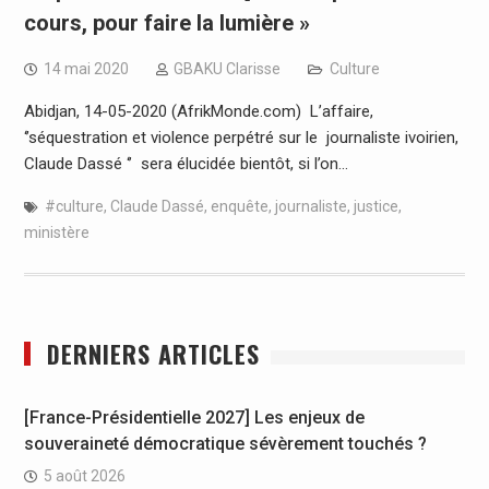
cours, pour faire la lumière »
14 mai 2020
GBAKU Clarisse
Culture
Abidjan, 14-05-2020 (AfrikMonde.com) L’affaire,
‘’séquestration et violence perpétré sur le journaliste ivoirien,
Claude Dassé ‘’ sera élucidée bientôt, si l’on…
#culture
,
Claude Dassé
,
enquête
,
journaliste
,
justice
,
ministère
DERNIERS ARTICLES
[France-Présidentielle 2027] Les enjeux de
souveraineté démocratique sévèrement touchés ?
5 août 2026