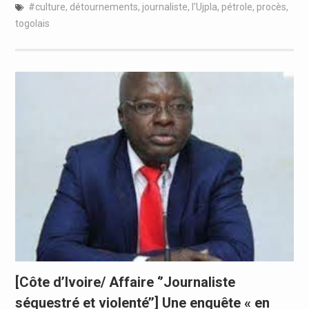
#culture
,
détournements
,
journaliste
,
l'Ujpla
,
pétrole
,
procès
,
togolais
[Côte d’Ivoire/ Affaire ‘’Journaliste
séquestré et violenté’’] Une enquête « en