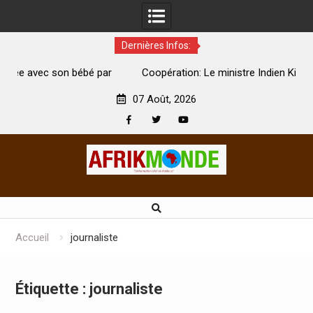
Dernières Infos:
par
Coopération: Le ministre Indien Kirti Vardhan Singh à
N
Abidjan pour la célébration de la Fête de l’indépendance
d
07 Août, 2026
Facebook
Twitter
Youtube
Skip
to
content
Accueil
journaliste
Étiquette :
journaliste