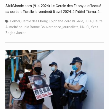
AfrikMonde.com (9-4-2024) Le Cercle des Ebony a effectué
sa sortie officielle le vendredi 5 avril 2024, à l’hôtel Tiama, à…
Cemoi
,
Cercle des Ebony
,
Épiphane Zoro Bi Ballo
,
FDFP
,
Haute
Autorité pour la Bonne Gouvernance
,
journaliste
,
UNJCI
,
Yves
Zogbo Junior