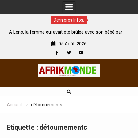
Dernières Infos:
qui avait été brûlée avec son bébé par
Coopération: Le ministr
son mari est morte
Abidjan pour la célébratio
05 Août, 2026
Facebook
Twitter
Youtube
Skip
to
content
Accueil
détournements
Étiquette :
détournements