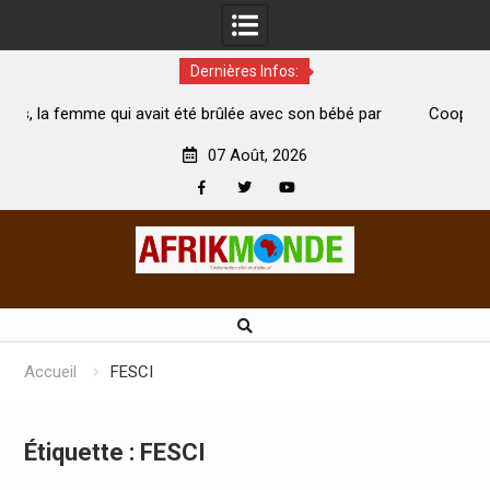
Dernières Infos:
e avec son bébé par
Coopération: Le ministre Indien Kirti Vardh
Abidjan pour la célébration de la Fête de l’in
07 Août, 2026
Facebook
Twitter
Youtube
Skip
to
content
Accueil
FESCI
Étiquette :
FESCI