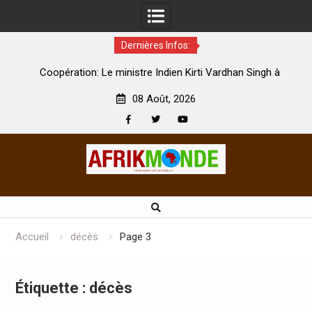
Dernières Infos:
par
Coopération: Le ministre Indien Kirti Vardhan Singh à
N
Abidjan pour la célébration de la Fête de l’indépendance
d
08 Août, 2026
Facebook
Twitter
Youtube
Skip
to
content
Accueil
décès
Page 3
Étiquette :
décès