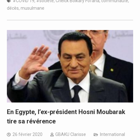
#COVID 19
,
#société
,
Cheick Boikary Fofana
,
communauté
,
décès
,
musulmane
En Egypte, l’ex-président Hosni Moubarak
tire sa révérence
26 février 2020
GBAKU Clarisse
International