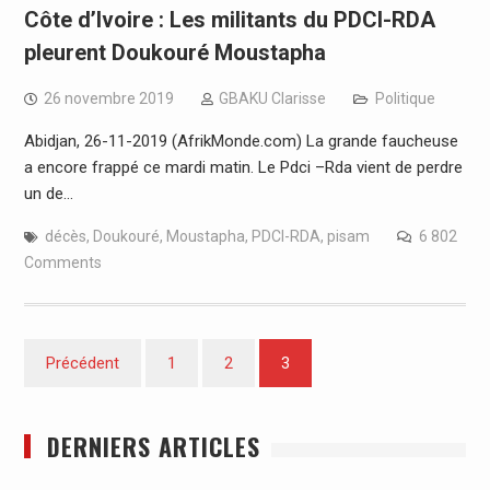
Côte d’Ivoire : Les militants du PDCI-RDA
pleurent Doukouré Moustapha
26 novembre 2019
GBAKU Clarisse
Politique
Abidjan, 26-11-2019 (AfrikMonde.com) La grande faucheuse
a encore frappé ce mardi matin. Le Pdci –Rda vient de perdre
un de…
décès
,
Doukouré
,
Moustapha
,
PDCI-RDA
,
pisam
6 802
Comments
Pagination
Précédent
1
2
3
des
publications
DERNIERS ARTICLES