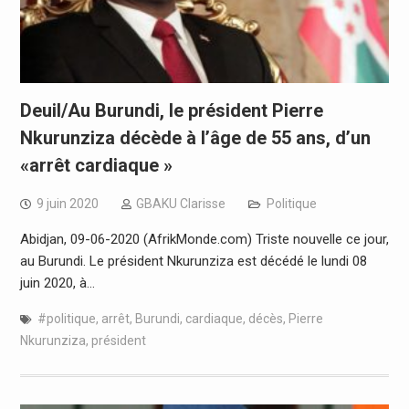
Deuil/Au Burundi, le président Pierre
Nkurunziza décède à l’âge de 55 ans, d’un
«arrêt cardiaque »
9 juin 2020
GBAKU Clarisse
Politique
Abidjan, 09-06-2020 (AfrikMonde.com) Triste nouvelle ce jour,
au Burundi. Le président Nkurunziza est décédé le lundi 08
juin 2020, à…
#politique
,
arrêt
,
Burundi
,
cardiaque
,
décès
,
Pierre
Nkurunziza
,
président