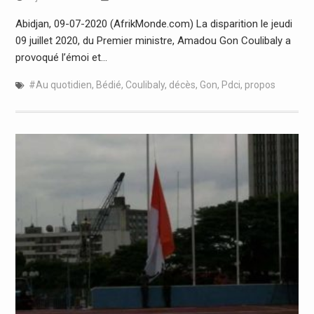
Abidjan, 09-07-2020 (AfrikMonde.com) La disparition le jeudi
09 juillet 2020, du Premier ministre, Amadou Gon Coulibaly a
provoqué l’émoi et…
#Au quotidien
,
Bédié
,
Coulibaly
,
décès
,
Gon
,
Pdci
,
propos