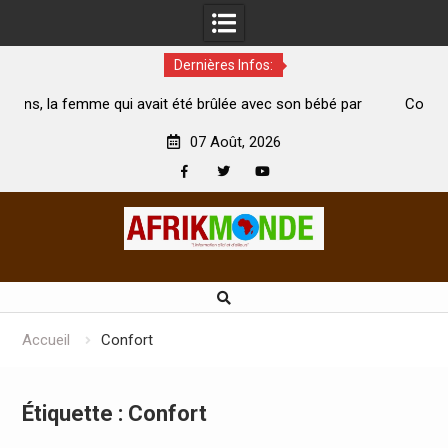
Dernières Infos:
ui avait été brûlée avec son bébé par
Coopération: Le ministre 
n mari est morte
Abidjan pour la célébration 
07 Août, 2026
Facebook
Twitter
Youtube
Skip
to
content
Accueil
Confort
Étiquette :
Confort