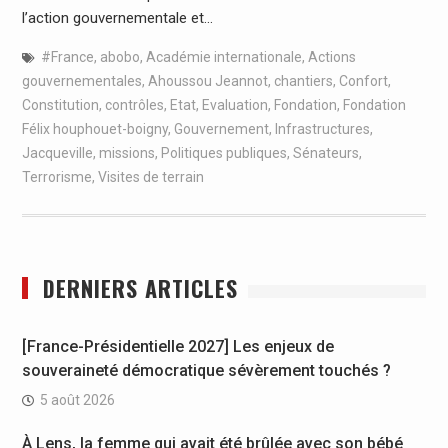
l’action gouvernementale et…
#France
,
abobo
,
Académie internationale
,
Actions
gouvernementales
,
Ahoussou Jeannot
,
chantiers
,
Confort
,
Constitution
,
contrôles
,
Etat
,
Evaluation
,
Fondation
,
Fondation
Félix houphouet-boigny
,
Gouvernement
,
Infrastructures
,
Jacqueville
,
missions
,
Politiques publiques
,
Sénateurs
,
Terrorisme
,
Visites de terrain
DERNIERS ARTICLES
[France-Présidentielle 2027] Les enjeux de
souveraineté démocratique sévèrement touchés ?
5 août 2026
À Lens, la femme qui avait été brûlée avec son bébé