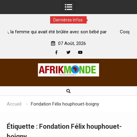
Dernières Infos:
 été brûlée avec son bébé par
Coopération: Le ministre Indien K
est morte
Abidjan pour la célébration de la Fê
07 Août, 2026
Facebook
Twitter
Youtube
Skip
to
content
Accueil
Fondation Félix houphouet-boigny
Étiquette :
Fondation Félix houphouet-
boigny