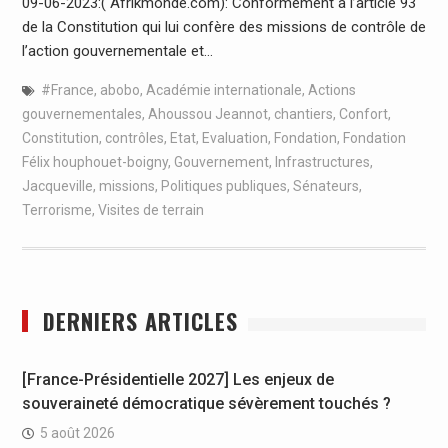
09-06-2023:( Afrikmonde.com): Conformément à l’article 93
de la Constitution qui lui confère des missions de contrôle de
l’action gouvernementale et…
#France
,
abobo
,
Académie internationale
,
Actions
gouvernementales
,
Ahoussou Jeannot
,
chantiers
,
Confort
,
Constitution
,
contrôles
,
Etat
,
Evaluation
,
Fondation
,
Fondation
Félix houphouet-boigny
,
Gouvernement
,
Infrastructures
,
Jacqueville
,
missions
,
Politiques publiques
,
Sénateurs
,
Terrorisme
,
Visites de terrain
DERNIERS ARTICLES
[France-Présidentielle 2027] Les enjeux de
souveraineté démocratique sévèrement touchés ?
5 août 2026