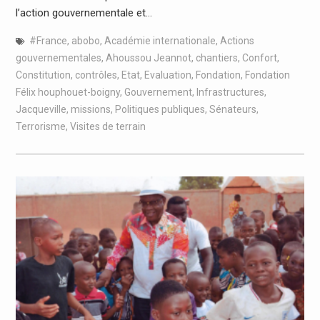
l’action gouvernementale et…
#France
,
abobo
,
Académie internationale
,
Actions
gouvernementales
,
Ahoussou Jeannot
,
chantiers
,
Confort
,
Constitution
,
contrôles
,
Etat
,
Evaluation
,
Fondation
,
Fondation
Félix houphouet-boigny
,
Gouvernement
,
Infrastructures
,
Jacqueville
,
missions
,
Politiques publiques
,
Sénateurs
,
Terrorisme
,
Visites de terrain