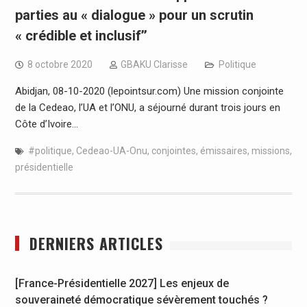
parties au « dialogue » pour un scrutin
« crédible et inclusif’’
8 octobre 2020
GBAKU Clarisse
Politique
Abidjan, 08-10-2020 (lepointsur.com) Une mission conjointe
de la Cedeao, l’UA et l’ONU, a séjourné durant trois jours en
Côte d’Ivoire…
#politique
,
Cedeao-UA-Onu
,
conjointes
,
émissaires
,
missions
,
présidentielle
DERNIERS ARTICLES
[France-Présidentielle 2027] Les enjeux de
souveraineté démocratique sévèrement touchés ?