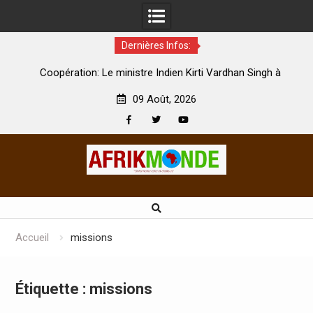
Dernières Infos:
par
Coopération: Le ministre Indien Kirti Vardhan Singh à
N
Abidjan pour la célébration de la Fête de l’indépendance
d
09 Août, 2026
Facebook
Twitter
Youtube
Skip
to
content
Accueil
missions
Étiquette :
missions