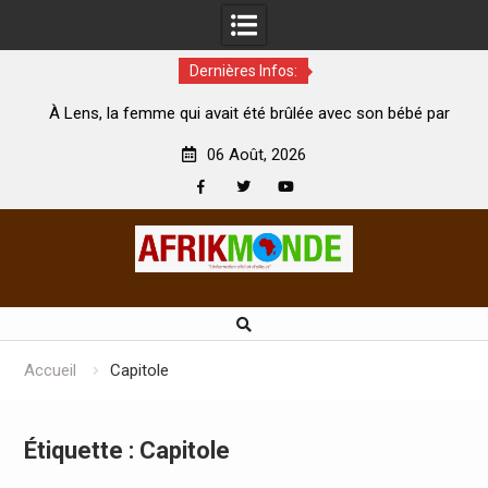
Dernières Infos:
té brûlée avec son bébé par
Coopération: Le ministre Indien Kir
t morte
Abidjan pour la célébration de la Fête
06 Août, 2026
Facebook
Twitter
Youtube
Skip
to
content
Accueil
Capitole
Étiquette :
Capitole