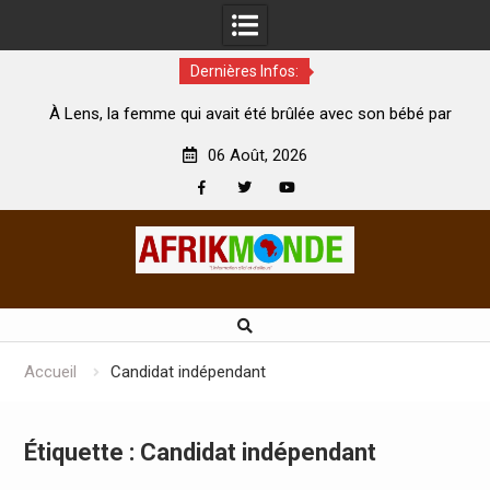
Dernières Infos:
 avait été brûlée avec son bébé par
Coopération: Le ministre In
 mari est morte
Abidjan pour la célébration de
06 Août, 2026
Facebook
Twitter
Youtube
Skip
to
content
Accueil
Candidat indépendant
Étiquette :
Candidat indépendant