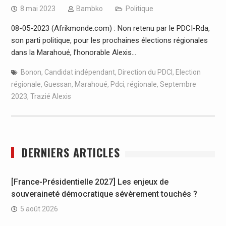
8 mai 2023
Bambko
Politique
08-05-2023 (Afrikmonde.com) : Non retenu par le PDCI-Rda,
son parti politique, pour les prochaines élections régionales
dans la Marahoué, l’honorable Alexis…
Bonon
,
Candidat indépendant
,
Direction du PDCI
,
Election
régionale
,
Guessan
,
Marahoué
,
Pdci
,
régionale
,
Septembre
2023
,
Trazié Alexis
DERNIERS ARTICLES
[France-Présidentielle 2027] Les enjeux de
souveraineté démocratique sévèrement touchés ?
5 août 2026