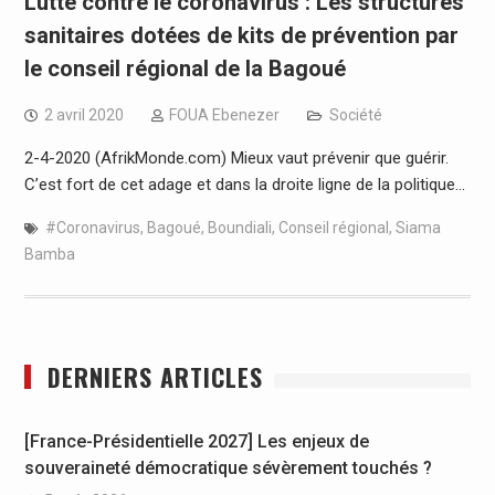
Lutte contre le coronavirus : Les structures
sanitaires dotées de kits de prévention par
le conseil régional de la Bagoué
2 avril 2020
FOUA Ebenezer
Société
2-4-2020 (AfrikMonde.com) Mieux vaut prévenir que guérir.
C’est fort de cet adage et dans la droite ligne de la politique…
#Coronavirus
,
Bagoué
,
Boundiali
,
Conseil régional
,
Siama
Bamba
DERNIERS ARTICLES
[France-Présidentielle 2027] Les enjeux de
souveraineté démocratique sévèrement touchés ?