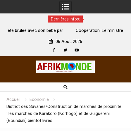
Dernières Infos:
par
Coopération: Le ministre Indien Kirti Vardhan Singh à
Abidjan pour la célébration de la Fête de l’indépendance
d
06 Août, 2026
Facebook
Twitter
Youtube
Skip
to
content
Accueil
Economie
District des Savanes/Construction de marchés de proximité
: les marchés de Karakoro (Korhogo) et de Guiguéréni
(Boundiali) bientôt livrés