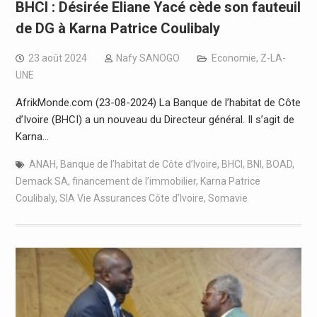
BHCI : Désirée Eliane Yacé cède son fauteuil
de DG à Karna Patrice Coulibaly
23 août 2024
Nafy SANOGO
Economie
,
Z-LA-
UNE
AfrikMonde.com (23-08-2024) La Banque de l’habitat de Côte
d’Ivoire (BHCI) a un nouveau du Directeur général. Il s’agit de
Karna…
ANAH
,
Banque de l’habitat de Côte d’Ivoire
,
BHCI
,
BNI
,
BOAD
,
Demack SA
,
financement de l’immobilier
,
Karna Patrice
Coulibaly
,
SIA Vie Assurances Côte d’Ivoire
,
Somavie