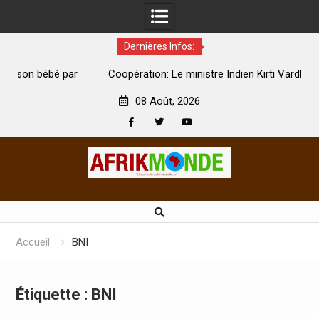
Dernières Infos:
par
Coopération: Le ministre Indien Kirti Vardhan Singh à
N
Abidjan pour la célébration de la Fête de l’indépendance
d
08 Août, 2026
Facebook
Twitter
Youtube
Skip
to
content
Accueil
BNI
Étiquette :
BNI