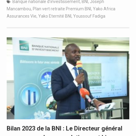
Banque nationale d'investissement
,
BNI
,
Joseph
Mancambou
,
Plan vert retraite Premium BNI
,
Yako Africa
Assurances Vie
,
Yako Eternité BNI
,
Youssouf Fadiga
Bilan 2023 de la BNI : Le Directeur général