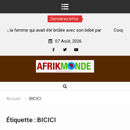
Dernières Infos:
it été brûlée avec son bébé par
Coopération: Le ministre Indien
i est morte
Abidjan pour la célébration de la 
07 Août, 2026
Facebook
Twitter
Youtube
Skip
to
content
Accueil
BICICI
Étiquette :
BICICI