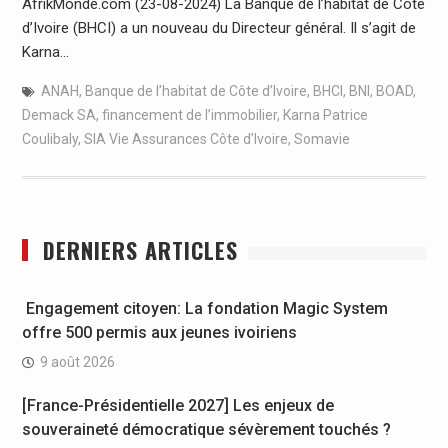
AfrikMonde.com (23-08-2024) La Banque de l’habitat de Côte
d’Ivoire (BHCI) a un nouveau du Directeur général. Il s’agit de
Karna…
ANAH
,
Banque de l’habitat de Côte d’Ivoire
,
BHCI
,
BNI
,
BOAD
,
Demack SA
,
financement de l’immobilier
,
Karna Patrice
Coulibaly
,
SIA Vie Assurances Côte d’Ivoire
,
Somavie
DERNIERS ARTICLES
Engagement citoyen: La fondation Magic System
offre 500 permis aux jeunes ivoiriens
9 août 2026
[France-Présidentielle 2027] Les enjeux de
souveraineté démocratique sévèrement touchés ?