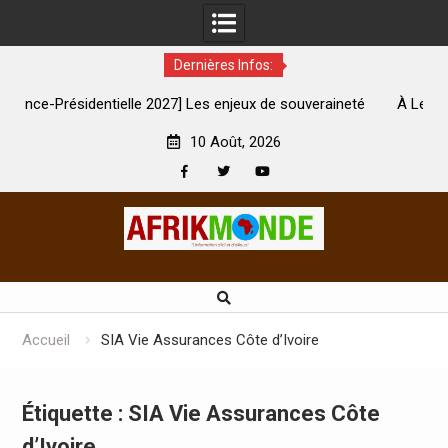
Dernières Infos:
 2027] Les enjeux de souveraineté
À Lens, la femme qui avait ét
sévèrement touchés ?
son mari est
10 Août, 2026
Facebook
Twitter
Youtube
Skip
to
content
Accueil
SIA Vie Assurances Côte d’Ivoire
Étiquette :
SIA Vie Assurances Côte
d’Ivoire