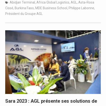
Abidjan Terminal
,
Africa Global Logistics
,
AGL
,
Asta-Rosa
Cissé
,
Burkina Faso
,
MDE Business School
,
Philippe Labonne
,
Président du Groupe AGL
Sara 2023 : AGL présente ses solutions de