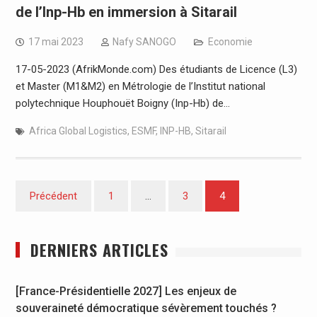
de l’Inp-Hb en immersion à Sitarail
17 mai 2023
Nafy SANOGO
Economie
17-05-2023 (AfrikMonde.com) Des étudiants de Licence (L3)
et Master (M1&M2) en Métrologie de l’Institut national
polytechnique Houphouët Boigny (Inp-Hb) de…
Africa Global Logistics
,
ESMF
,
INP-HB
,
Sitarail
Pagination
Précédent
1
…
3
4
des
publications
DERNIERS ARTICLES
[France-Présidentielle 2027] Les enjeux de
souveraineté démocratique sévèrement touchés ?