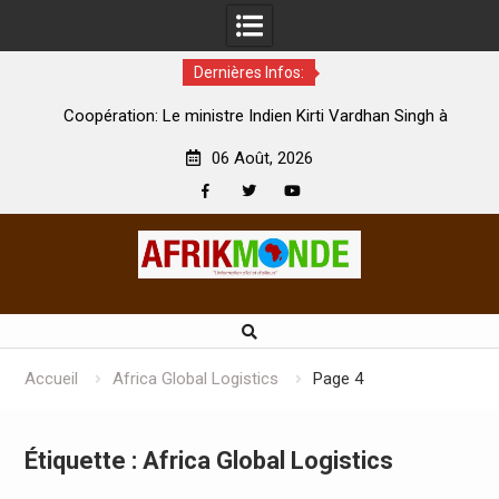
Dernières Infos:
par
Coopération: Le ministre Indien Kirti Vardhan Singh à
N
Abidjan pour la célébration de la Fête de l’indépendance
d
06 Août, 2026
Facebook
Twitter
Youtube
Skip
to
content
Accueil
Africa Global Logistics
Page 4
Étiquette :
Africa Global Logistics