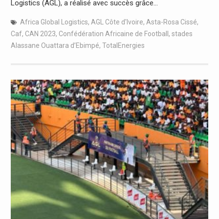
Logistics (AGL), a réalisé avec succès grâce…
Africa Global Logistics
,
AGL Côte d'Ivoire
,
Asta-Rosa Cissé
,
Caf
,
CAN 2023
,
Confédération Africaine de Football
,
stades
Alassane Ouattara d’Ebimpé
,
TotalEnergies