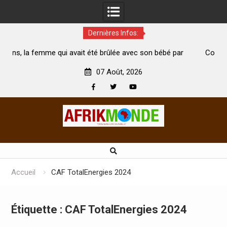
Dernières Infos:
vait été brûlée avec son bébé par
Coopération: Le ministre Ind
ari est morte
Abidjan pour la célébration de l
07 Août, 2026
Facebook
Twitter
Youtube
Skip
to
content
Accueil
CAF TotalEnergies 2024
Étiquette :
CAF TotalEnergies 2024