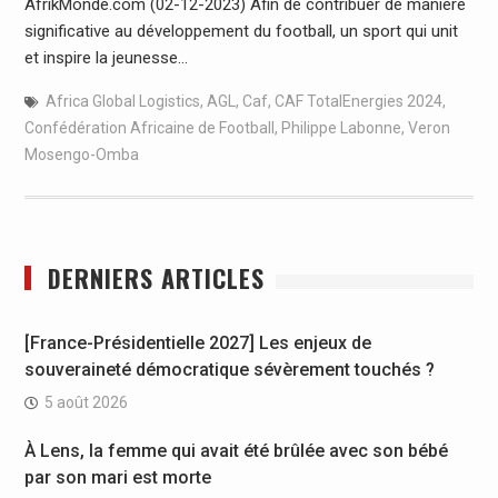
AfrikMonde.com (02-12-2023) Afin de contribuer de manière
significative au développement du football, un sport qui unit
et inspire la jeunesse…
Africa Global Logistics
,
AGL
,
Caf
,
CAF TotalEnergies 2024
,
Confédération Africaine de Football
,
Philippe Labonne
,
Veron
Mosengo-Omba
DERNIERS ARTICLES
[France-Présidentielle 2027] Les enjeux de
souveraineté démocratique sévèrement touchés ?
5 août 2026
À Lens, la femme qui avait été brûlée avec son bébé
par son mari est morte