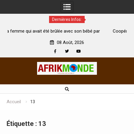
Dernières Infos:
 été brûlée avec son bébé par
Coopération: Le ministre Indien K
est morte
Abidjan pour la célébration de la Fê
08 Août, 2026
Facebook
Twitter
Youtube
Skip
to
content
Accueil
13
Étiquette :
13