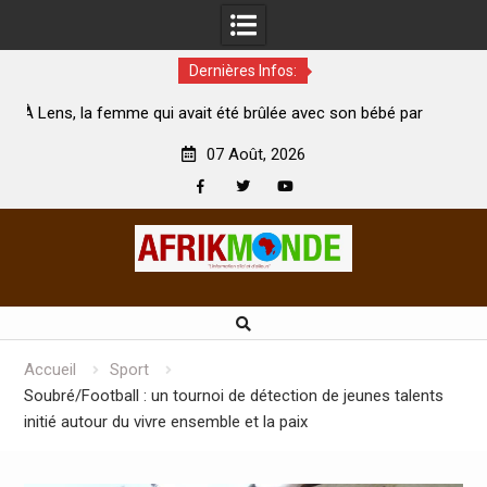
Dernières Infos:
 été brûlée avec son bébé par
Coopération: Le ministre Indien K
est morte
Abidjan pour la célébration de la Fê
07 Août, 2026
Facebook
Twitter
Youtube
Skip
to
content
Accueil
Sport
Soubré/Football : un tournoi de détection de jeunes talents
initié autour du vivre ensemble et la paix