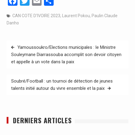
Facebook
Twitter
Email
Partager
CAN COTE D'IVOIRE 2023
,
Laurent Pokou
,
Paulin Claude
Danho
Navigation
Yamoussoukro/Elections municipales : le Ministre
de
Souleymane Diarrassouba accomplit son devoir citoyen
et appelle à un vote dans la paix
l’article
Soubré/Football : un tournoi de détection de jeunes
talents initié autour du vivre ensemble et la paix
DERNIERS ARTICLES