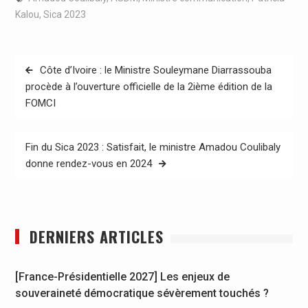
Kalou
,
Sica 2023
Navigation
Côte d’Ivoire : le Ministre Souleymane Diarrassouba
de
procède à l’ouverture officielle de la 2ième édition de la
FOMCI
l’article
Fin du Sica 2023 : Satisfait, le ministre Amadou Coulibaly
donne rendez-vous en 2024
DERNIERS ARTICLES
[France-Présidentielle 2027] Les enjeux de
souveraineté démocratique sévèrement touchés ?