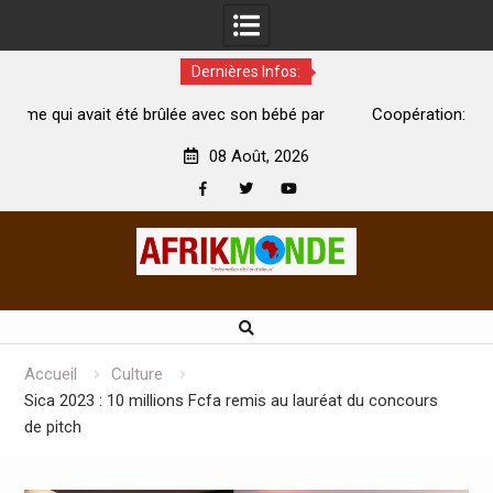
Dernières Infos:
ec son bébé par
Coopération: Le ministre Indien Kirti Vardhan S
Abidjan pour la célébration de la Fête de l’indépe
08 Août, 2026
Facebook
Twitter
Youtube
Skip
to
content
Accueil
Culture
Sica 2023 : 10 millions Fcfa remis au lauréat du concours
de pitch