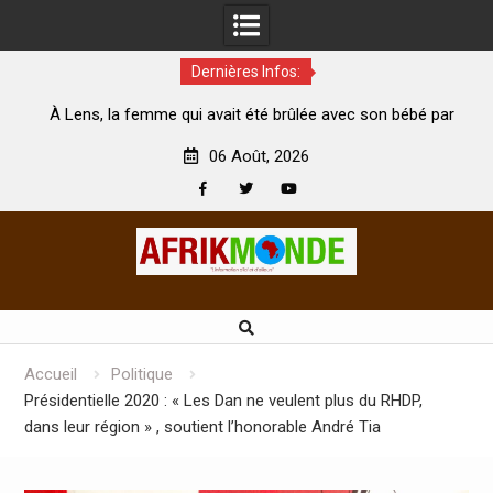
Dernières Infos:
, la femme qui avait été brûlée avec son bébé par
Coopération:
son mari est morte
Abidjan pour la
06 Août, 2026
Facebook
Twitter
Youtube
Skip
to
content
Accueil
Politique
Présidentielle 2020 : « Les Dan ne veulent plus du RHDP,
dans leur région » , soutient l’honorable André Tia